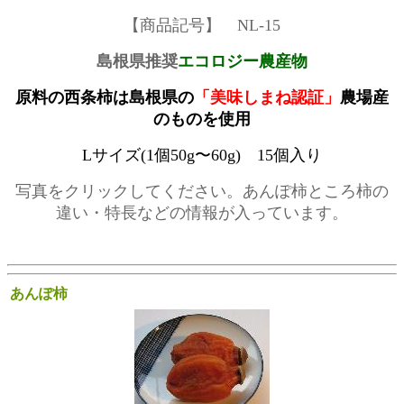
【商品記号】 NL-15
島根県推奨
エコロジー農産物
原料の西条柿は島根県の
「美味しまね認証」
農場産
のものを使用
Lサイズ(1個50g〜60g) 15個入り
写真をクリックしてください。あんぽ柿ところ柿の
違い・特長などの情報が入っています。
あんぽ柿