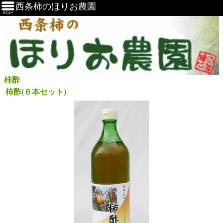
西条柿のほりお農園
柿酢
柿酢(６本セット)