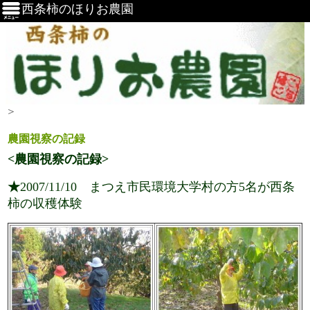
西条柿のほりお農園
＞
農園視察の記録
<農園視察の記録>
★
2007/11/10 まつえ市民環境大学村の方5名が西条
柿の収穫体験