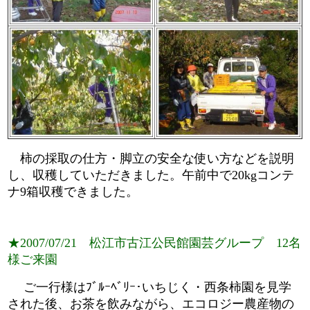
柿の採取の仕方・脚立の安全な使い方などを説明
し、収穫していただきました。午前中で20kgコンテ
ナ9箱収穫できました。
★2007/07/21 松江市古江公民館園芸グループ 12名
様ご来園
ご一行様はﾌﾞﾙｰﾍﾞﾘｰ･いちじく・西条柿園を見学
された後、お茶を飲みながら、エコロジー農産物の